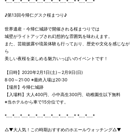
*…..*…..*…..*…..*…..*…..*…..*…..*…..* *…..*…..*
♪第13回今帰仁グスク桜まつり♪
世界遺産・今帰仁城跡で開催される桜まつりでは
城壁がライトアップされ幻想的な雰囲気を味わえます。
また、芸能披露や琉装体験も行っており、歴史や文化を感じなが
ら
美しい夜桜を楽しめる魅力いっぱいのイベントです！
【日時】2020年2月1日(土)～2月9日(日)
8:00～21:00 ※最終入場は20:30
【場所】今帰仁城跡
【入場料】大人400円、小中高生300円、幼稚園生以下無料
※当ホテルから車で15分位です。
*…..*…..*…..*…..*…..*…..*…..*…..*…..* *…..*…..*
△▼大人気！この時期おすすめのホエールウォッチング△▼