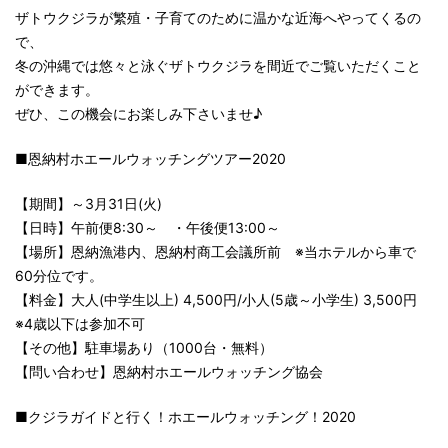
ザトウクジラが繁殖・子育てのために温かな近海へやってくるの
で、
冬の沖縄では悠々と泳ぐザトウクジラを間近でご覧いただくこと
ができます。
ぜひ、この機会にお楽しみ下さいませ♪
■恩納村ホエールウォッチングツアー2020
【期間】～3月31日(火)
【日時】午前便8:30～ ・午後便13:00～
【場所】恩納漁港内、恩納村商工会議所前 ※当ホテルから車で
60分位です。
【料金】大人(中学生以上) 4,500円/小人(5歳～小学生) 3,500円
※4歳以下は参加不可
【その他】駐車場あり（1000台・無料）
【問い合わせ】恩納村ホエールウォッチング協会
■クジラガイドと行く！ホエールウォッチング！2020